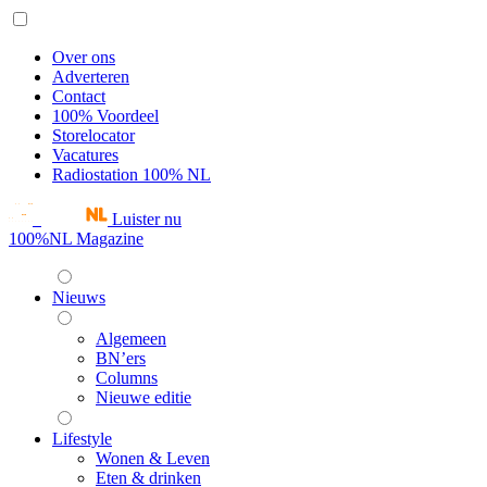
Over ons
Adverteren
Contact
100% Voordeel
Storelocator
Vacatures
Radiostation 100% NL
Luister nu
100%NL Magazine
Nieuws
Algemeen
BN’ers
Columns
Nieuwe editie
Lifestyle
Wonen & Leven
Eten & drinken