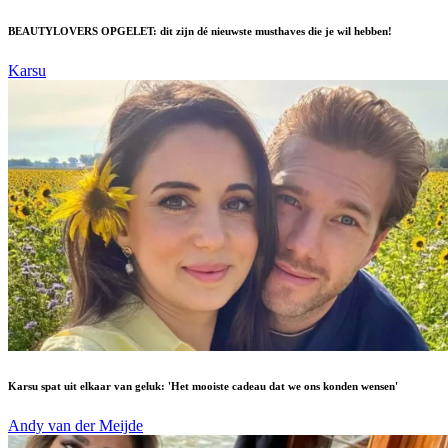
BEAUTYLOVERS OPGELET: dit zijn dé nieuwste musthaves die je wil hebben!
Karsu
Karsu spat uit elkaar van geluk: 'Het mooiste cadeau dat we ons konden wensen'
Andy van der Meijde