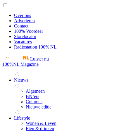
Over ons
Adverteren
Contact
100% Voordeel
Storelocator
Vacatures
Radiostation 100% NL
Luister nu
100%NL Magazine
Nieuws
Algemeen
BN’ers
Columns
Nieuwe editie
Lifestyle
Wonen & Leven
Eten & drinken