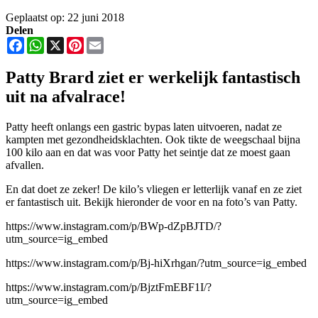
Geplaatst op: 22 juni 2018
Delen
Facebook
WhatsApp
X
Pinterest
Email
Patty Brard ziet er werkelijk fantastisch
uit na afvalrace!
Patty heeft onlangs een gastric bypas laten uitvoeren, nadat ze
kampten met gezondheidsklachten. Ook tikte de weegschaal bijna
100 kilo aan en dat was voor Patty het seintje dat ze moest gaan
afvallen.
En dat doet ze zeker! De kilo’s vliegen er letterlijk vanaf en ze ziet
er fantastisch uit. Bekijk hieronder de voor en na foto’s van Patty.
https://www.instagram.com/p/BWp-dZpBJTD/?
utm_source=ig_embed
https://www.instagram.com/p/Bj-hiXrhgan/?utm_source=ig_embed
https://www.instagram.com/p/BjztFmEBF1I/?
utm_source=ig_embed