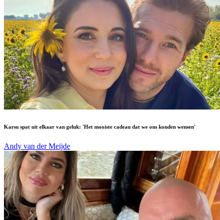
Karsu spat uit elkaar van geluk: 'Het mooiste cadeau dat we ons konden wensen'
Andy van der Meijde