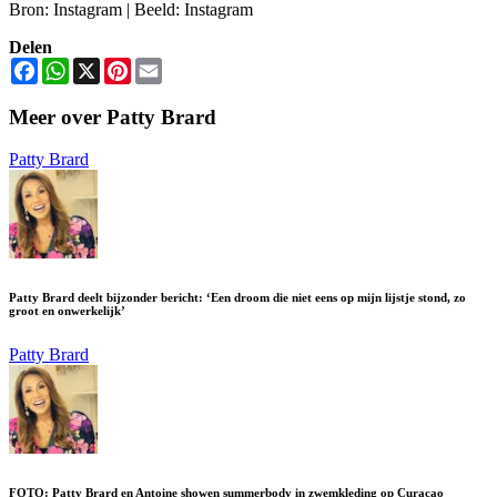
Bron: Instagram | Beeld: Instagram
Delen
Facebook
WhatsApp
X
Pinterest
Email
Meer over Patty Brard
Patty Brard
Patty Brard deelt bijzonder bericht: ‘Een droom die niet eens op mijn lijstje stond, zo
groot en onwerkelijk’
Patty Brard
FOTO: Patty Brard en Antoine showen summerbody in zwemkleding op Curaçao