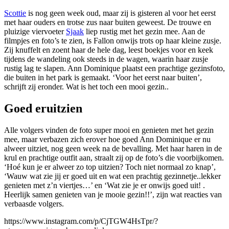
Scottie
is nog geen week oud, maar zij is gisteren al voor het eerst
met haar ouders en trotse zus naar buiten geweest. De trouwe en
pluizige viervoeter
Sjaak
liep rustig met het gezin mee. Aan de
filmpjes en foto’s te zien, is Fallon onwijs trots op haar kleine zusje.
Zij knuffelt en zoent haar de hele dag, leest boekjes voor en keek
tijdens de wandeling ook steeds in de wagen, waarin haar zusje
rustig lag te slapen. Ann Dominique plaatst een prachtige gezinsfoto,
die buiten in het park is gemaakt. ‘Voor het eerst naar buiten’,
schrijft zij eronder. Wat is het toch een mooi gezin..
Goed eruitzien
Alle volgers vinden de foto super mooi en genieten met het gezin
mee, maar verbazen zich erover hoe goed Ann Dominique er nu
alweer uitziet, nog geen week na de bevalling. Met haar haren in de
krul en prachtige outfit aan, straalt zij op de foto’s die voorbijkomen.
‘Hoé kun je er alweer zo top uitzien? Toch niet normaal zo knap’,
‘Wauw wat zie jij er goed uit en wat een prachtig gezinnetje..lekker
genieten met z’n viertjes…’ en ‘Wat zie je er onwijs goed uit! .
Heerlijk samen genieten van je mooie gezin!!’, zijn wat reacties van
verbaasde volgers.
https://www.instagram.com/p/CjTGW4HsTpr/?