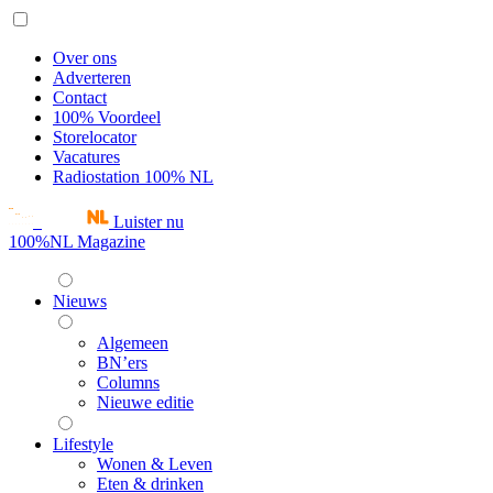
Over ons
Adverteren
Contact
100% Voordeel
Storelocator
Vacatures
Radiostation 100% NL
Luister nu
100%NL Magazine
Nieuws
Algemeen
BN’ers
Columns
Nieuwe editie
Lifestyle
Wonen & Leven
Eten & drinken