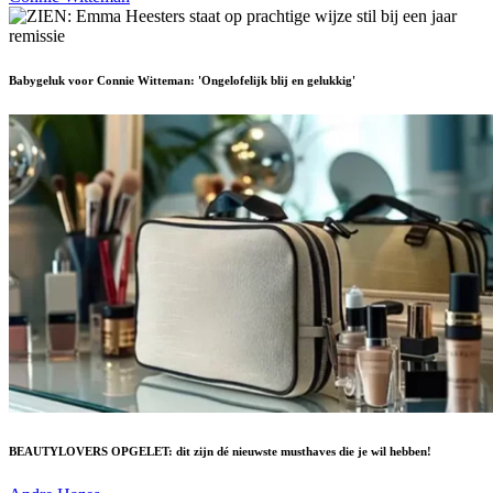
Babygeluk voor Connie Witteman: 'Ongelofelijk blij en gelukkig'
BEAUTYLOVERS OPGELET: dit zijn dé nieuwste musthaves die je wil hebben!