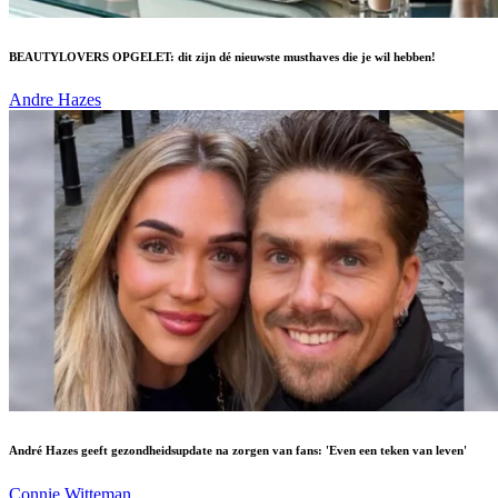
BEAUTYLOVERS OPGELET: dit zijn dé nieuwste musthaves die je wil hebben!
Andre Hazes
André Hazes geeft gezondheidsupdate na zorgen van fans: 'Even een teken van leven'
Connie Witteman