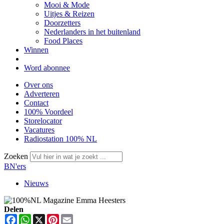
Mooi & Mode
Uitjes & Reizen
Doorzetters
Nederlanders in het buitenland
Food Places
Winnen
Word abonnee
Over ons
Adverteren
Contact
100% Voordeel
Storelocator
Vacatures
Radiostation 100% NL
Zoeken
BN'ers
Nieuws
Delen
Facebook
WhatsApp
X
Pinterest
Email