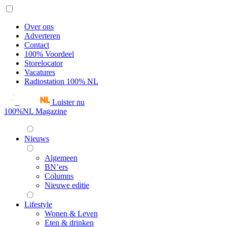
Over ons
Adverteren
Contact
100% Voordeel
Storelocator
Vacatures
Radiostation 100% NL
Luister nu
100%NL Magazine
Nieuws
Algemeen
BN’ers
Columns
Nieuwe editie
Lifestyle
Wonen & Leven
Eten & drinken