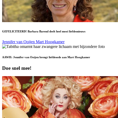
GEFELICITEERD! Barbara Barend deelt heel mooi liefdesnieuws
Jennifer van Ooijen
Mart Hoogkamer
AAWH: Jennifer van Ooijen brengt liefdesode aan Mart Hoogkamer
Doe snel mee!