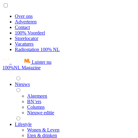
Over ons
Adverteren
Contact
100% Voordeel
Storelocator
Vacatures
Radiostation 100% NL
Luister nu
100%NL Magazine
Nieuws
Algemeen
BN’ers
Columns
Nieuwe editie
Lifestyle
Wonen & Leven
Eten & drinken