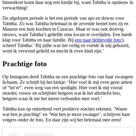
binnenkort komt daar nog een kindje bij, want Tabitha is opnieuw in
verwachting!
De afgelopen periode is het een periode van ups en downs voor
Tabitha. Zo was Tabitha helemaal in de zevende hemel toen zij en
Mauron een huis kochten in Curacao. Maar er was ook droevig
nieuws, want Tabitha’s geliefde oma kwam te overlijden. Een harde
klap voor Tabitha en haar familie. Bij
een paar liefdevolle foto’s
schreef Tabitha: ‘Bij jullie was het veilig en voelde ik mij gehoord,
werd ik verwend geliefd en mocht ik even kind zijn.’
Prachtige foto
Op Instagram deelt Tabitha nu een prachtige foto van haar zwangere
lichaam. Ze schrijft bij het kiekje: ‘Hier voel ik mij even geen artiest
of “bn’er”, even weg van een spotlight. Hier voel ik mij vooral
moeder, vrouw en schrijfster hetgeen wat ik het allerliefst ben,
hetgeen waar ik me het meest verbonden mee voel.’
Tabitha kan op ontzettend veel positieve reacties rekenen. ‘Wauw
wat ben je prachtig!’ en ‘Wat ben je mooi zwanger’, schrijven haar
volgers onder de foto. En daar zijn wij het helemaal mee eens!