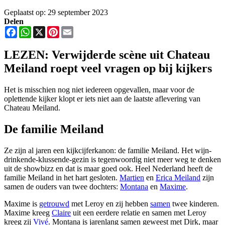
Geplaatst op: 29 september 2023
Delen
Facebook
WhatsApp
X
Pinterest
Email
LEZEN: Verwijderde scène uit Chateau
Meiland roept veel vragen op bij kijkers
Het is misschien nog niet iedereen opgevallen, maar voor de
oplettende kijker klopt er iets niet aan de laatste aflevering van
Chateau Meiland.
De familie Meiland
Ze zijn al jaren een kijkcijferkanon: de familie Meiland. Het wijn-
drinkende-klussende-gezin is tegenwoordig niet meer weg te denken
uit de showbizz en dat is maar goed ook. Heel Nederland heeft de
familie Meiland in het hart gesloten.
Martien
en
Erica Meiland
zijn
samen de ouders van twee dochters:
Montana
en
Maxime
.
Maxime is
getrouwd
met Leroy en zij hebben
samen
twee kinderen.
Maxime kreeg
Claire
uit een eerdere relatie en samen met Leroy
kreeg zij
Vivé
. Montana is jarenlang samen geweest met Dirk, maar