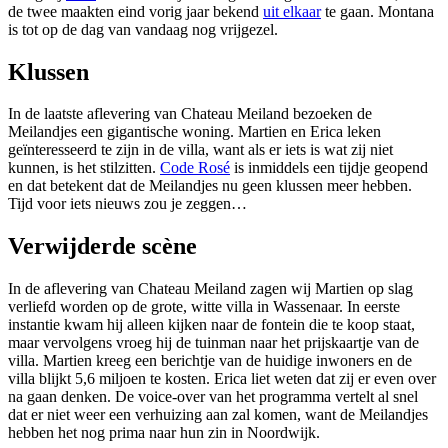
de twee maakten eind vorig jaar bekend
uit elkaar
te gaan. Montana
is tot op de dag van vandaag nog vrijgezel.
Klussen
In de laatste aflevering van Chateau Meiland bezoeken de
Meilandjes een gigantische woning. Martien en Erica leken
geïnteresseerd te zijn in de villa, want als er iets is wat zij niet
kunnen, is het stilzitten.
Code Rosé
is inmiddels een tijdje geopend
en dat betekent dat de Meilandjes nu geen klussen meer hebben.
Tijd voor iets nieuws zou je zeggen…
Verwijderde scène
In de aflevering van Chateau Meiland zagen wij Martien op slag
verliefd worden op de grote, witte villa in Wassenaar. In eerste
instantie kwam hij alleen kijken naar de fontein die te koop staat,
maar vervolgens vroeg hij de tuinman naar het prijskaartje van de
villa. Martien kreeg een berichtje van de huidige inwoners en de
villa blijkt 5,6 miljoen te kosten. Erica liet weten dat zij er even over
na gaan denken. De voice-over van het programma vertelt al snel
dat er niet weer een verhuizing aan zal komen, want de Meilandjes
hebben het nog prima naar hun zin in Noordwijk.