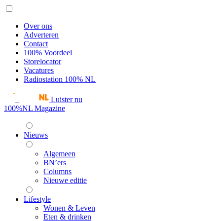
Over ons
Adverteren
Contact
100% Voordeel
Storelocator
Vacatures
Radiostation 100% NL
Luister nu
100%NL Magazine
Nieuws
Algemeen
BN’ers
Columns
Nieuwe editie
Lifestyle
Wonen & Leven
Eten & drinken