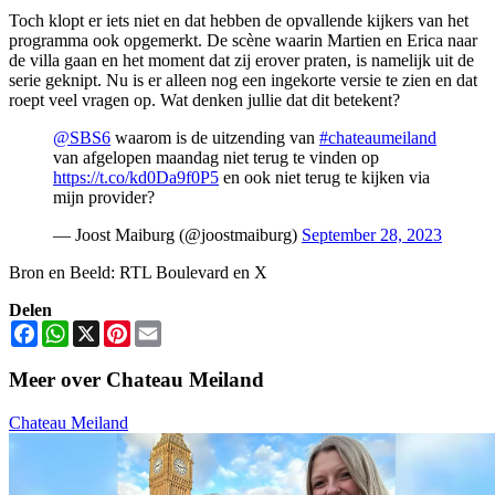
Toch klopt er iets niet en dat hebben de opvallende kijkers van het
programma ook opgemerkt. De scène waarin Martien en Erica naar
de villa gaan en het moment dat zij erover praten, is namelijk uit de
serie geknipt. Nu is er alleen nog een ingekorte versie te zien en dat
roept veel vragen op. Wat denken jullie dat dit betekent?
@SBS6
waarom is de uitzending van
#chateaumeiland
van afgelopen maandag niet terug te vinden op
https://t.co/kd0Da9f0P5
en ook niet terug te kijken via
mijn provider?
— Joost Maiburg (@joostmaiburg)
September 28, 2023
Bron en Beeld: RTL Boulevard en X
Delen
Facebook
WhatsApp
X
Pinterest
Email
Meer over Chateau Meiland
Chateau Meiland