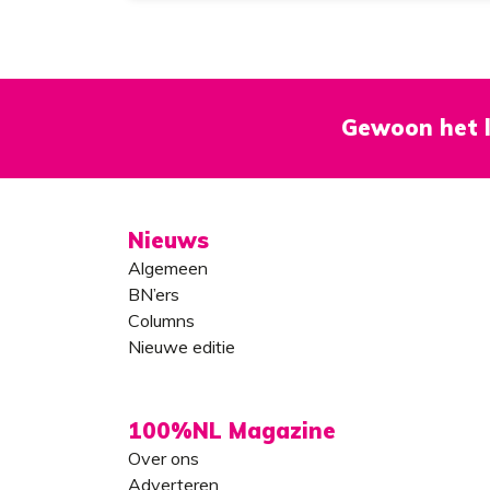
zijn wat er bestaat.’
Gewoon het l
Nieuws
Algemeen
BN’ers
Columns
Nieuwe editie
100%NL Magazine
Over ons
Adverteren