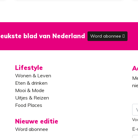
brengen’
eukste blad van Nederland
Word abonnee
Lifestyle
A
Wonen & Leven
Me
Eten & drinken
ni
Mooi & Mode
Uitjes & Reizen
Food Places
Vo
Nieuwe editie
E-
Word abonnee