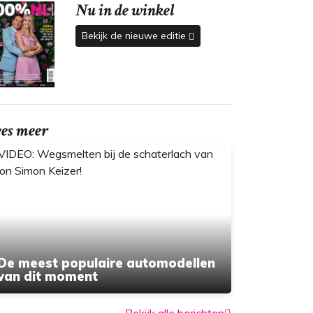
Nu in de winkel
Bekijk de nieuwe editie
ees meer
De meest populaire automodellen
van dit moment
Bekijk alle berichten