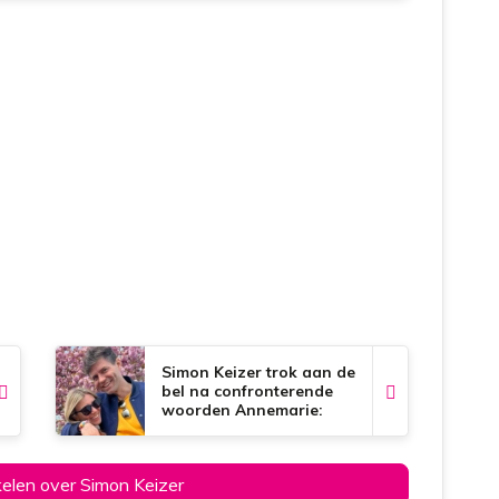
Simon Keizer trok aan de
bel na confronterende
woorden Annemarie:
‘Daar schrok ik zo van’
ikelen over Simon Keizer