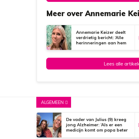
Meer over Annemarie Kei
Annemarie Keizer deelt
verdrietig bericht: ‘Alle
herinneringen aan hem
blijven ZO bijzonder’
Lees alle artik
ALGEMEEN
De vader van Julius (9) kreeg
jong Alzheimer: ‘Als er een
medicijn komt om papa beter
te maken, zou dat het mooiste