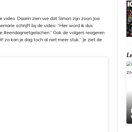
 video. Daarin zien we dat Simon zijn zoon Joa
marie schrijft bij de video: “
Hier word ik dus
je
#eendagnietgelachen.” O
ok de volgers reageren
it! zo kan je dag toch al niet meer stuk.” Je ziet de
L