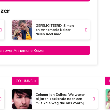
zer
GEFELICITEERD: Simon
en Annemarie Keizer
delen heel mooi
liefdesnieuws!
elen over Annemarie Keizer
COLUMNS
Column Jan Dulles: ‘We waren
al jaren zoekende naar een
muzikale weg die ons voorbij
de dorpsgrenzen kon