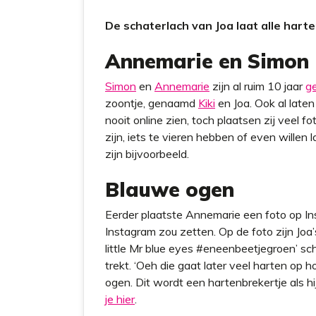
t
De schaterlach van Joa laat alle hart
Annemarie en Simon
Simon
en
Annemarie
zijn al ruim 10 jaar
g
zoontje, genaamd
Kiki
en Joa. Ook al late
nooit online zien, toch plaatsen zij veel f
zijn, iets te vieren hebben of even willen
zijn bijvoorbeeld.
Blauwe ogen
Eerder plaatste Annemarie een foto op Ins
Instagram zou zetten. Op de foto zijn Joa
little Mr blue eyes #eneenbeetjegroen’ sch
trekt. ‘Oeh die gaat later veel harten op
ogen. Dit wordt een hartenbrekertje als hi
je hier
.