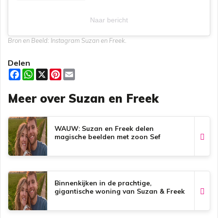
Naar bericht
Bron en Beeld: Instagram Suzan en Freek.
Delen
F
W
X
P
E
a
h
i
m
c
a
n
a
Meer over Suzan en Freek
e
t
t
i
b
s
e
l
o
A
r
o
p
e
k
p
s
WAUW: Suzan en Freek delen
t
magische beelden met zoon Sef
Binnenkijken in de prachtige,
gigantische woning van Suzan & Freek