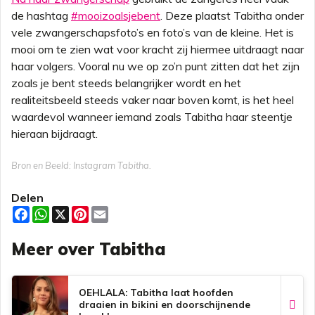
de hashtag
#mooizoalsjebent
. Deze plaatst Tabitha onder
vele zwangerschapsfoto’s en foto’s van de kleine. Het is
mooi om te zien wat voor kracht zij hiermee uitdraagt naar
haar volgers. Vooral nu we op zo’n punt zitten dat het zijn
zoals je bent steeds belangrijker wordt en het
realiteitsbeeld steeds vaker naar boven komt, is het heel
waardevol wanneer iemand zoals Tabitha haar steentje
hieraan bijdraagt.
Bron en Beeld: Instagram Tabitha.
Delen
F
W
X
P
E
a
h
i
m
c
a
n
a
Meer over Tabitha
e
t
t
i
b
s
e
l
o
A
r
o
p
e
k
p
s
OEHLALA: Tabitha laat hoofden
t
draaien in bikini en doorschijnende