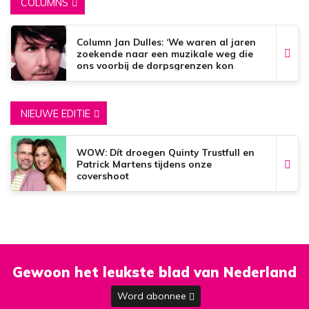
COLUMNS
Column Jan Dulles: ‘We waren al jaren
zoekende naar een muzikale weg die
ons voorbij de dorpsgrenzen kon
brengen’
NIEUWE EDITIE
WOW: Dít droegen Quinty Trustfull en
Patrick Martens tijdens onze
covershoot
Gewoon het leukste blad van Nederland
Word abonnee