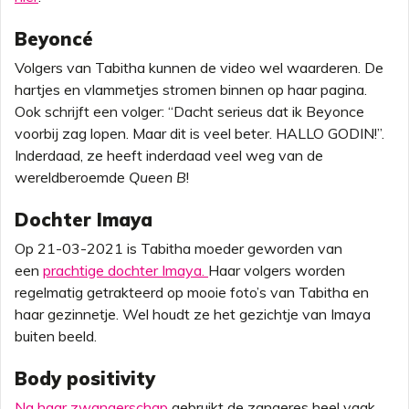
Beyoncé
Volgers van Tabitha kunnen de video wel waarderen. De
hartjes en vlammetjes stromen binnen op haar pagina.
Ook schrijft een volger: “Dacht serieus dat ik Beyonce
voorbij zag lopen. Maar dit is veel beter. HALLO GODIN!”.
Inderdaad, ze heeft inderdaad veel weg van de
wereldberoemde
Queen B
!
Dochter Imaya
Op 21-03-2021 is Tabitha moeder geworden van
een
prachtige dochter Imaya.
Haar volgers worden
regelmatig getrakteerd op mooie foto’s van Tabitha en
haar gezinnetje. Wel houdt ze het gezichtje van Imaya
buiten beeld.
Body positivity
Na haar zwangerschap
gebruikt de zangeres heel vaak