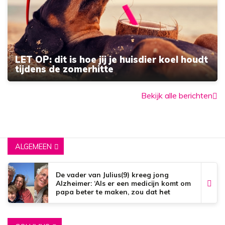
LET OP: dit is hoe jij je huisdier koel houdt
tijdens de zomerhitte
Bekijk alle berichten
ALGEMEEN
De vader van Julius(9) kreeg jong
Alzheimer: ‘Als er een medicijn komt om
papa beter te maken, zou dat het
mooiste zijn wat er bestaat.’