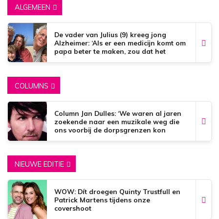
ALGEMEEN
De vader van Julius (9) kreeg jong
Alzheimer: ‘Als er een medicijn komt om
papa beter te maken, zou dat het
mooiste zijn wat er bestaat.’
COLUMNS
Column Jan Dulles: ‘We waren al jaren
zoekende naar een muzikale weg die
ons voorbij de dorpsgrenzen kon
brengen’
NIEUWE EDITIE
WOW: Dít droegen Quinty Trustfull en
Patrick Martens tijdens onze
covershoot