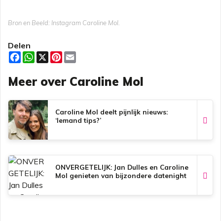
Bron en Beeld: Instagram Caroline Mol.
Delen
F
W
X
P
E
a
h
i
m
c
a
n
a
Meer over Caroline Mol
e
t
t
i
b
s
e
l
o
A
r
o
p
e
k
p
s
Caroline Mol deelt pijnlijk nieuws:
t
‘Iemand tips?’
ONVERGETELIJK: Jan Dulles en Caroline
Mol genieten van bijzondere datenight