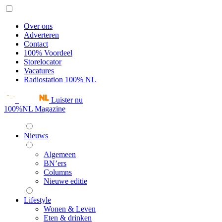
Over ons
Adverteren
Contact
100% Voordeel
Storelocator
Vacatures
Radiostation 100% NL
Luister nu
100%NL Magazine
Nieuws
Algemeen
BN’ers
Columns
Nieuwe editie
Lifestyle
Wonen & Leven
Eten & drinken