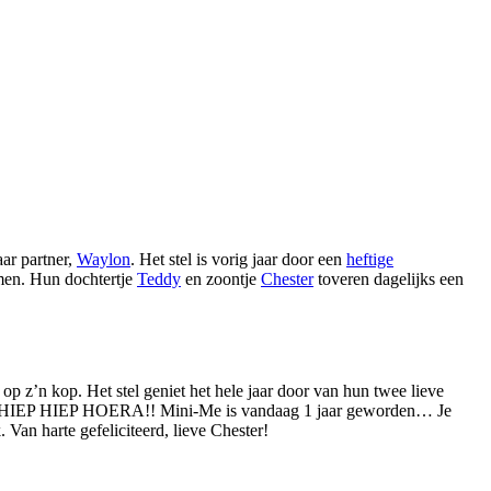
aar partner,
Waylon
. Het stel is vorig jaar door een
heftige
amen. Hun dochtertje
Teddy
en zoontje
Chester
toveren dagelijks een
op z’n kop. Het stel geniet het hele jaar door van hun twee lieve
rbij: ‘HIEP HIEP HOERA!! Mini-Me is vandaag 1 jaar geworden… Je
. Van harte gefeliciteerd, lieve Chester!