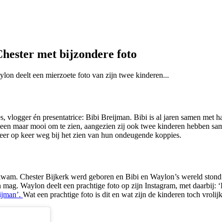
hester met bijzondere foto
ylon deelt een mierzoete foto van zijn twee kinderen...
 vlogger én presentatrice: Bibi Breijman. Bibi is al jaren samen met h
lleen maar mooi om te zien, aangezien zij ook twee kinderen hebben s
 keer op keer weg bij het zien van hun ondeugende koppies.
ld kwam. Chester Bijkerk werd geboren en Bibi en Waylon’s wereld stond 
azen mag. Waylon deelt een prachtige foto op zijn Instagram, met daa
ijman’.
Wat een prachtige foto is dit en wat zijn de kinderen toch vrolijk