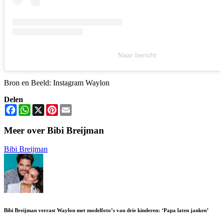
Naar bericht
Bron en Beeld: Instagram Waylon
Delen
Facebook
WhatsApp
X
Pinterest
Email
Meer over Bibi Breijman
Bibi Breijman
Bibi Breijman verrast Waylon met modelfoto’s van drie kinderen: ‘Papa laten janken’