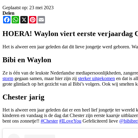
Geplaatst op: 23 mei 2023
Delen
Facebook
WhatsApp
X
Pinterest
Email
HOERA! Waylon viert eerste verjaardag C
Het is alweer een jaar geleden dat dit lieve jongetje werd geboren. Wa
Bibi en Waylon
Ze is één van de leukste Nederlandse mediapersoonlijkheden, zangeres,
storm
gegaan samen, maar hier zijn zij
sterker uitgekomen
en dat is a
grote glimlach op het gezicht van al Bibi’s volgers. Ook wij smelten
Chester jarig
Het is alweer een jaar geleden dat er een heel lief jongetje ter were
kinderen en vandaag is de dag dat Chester zijn eerste kaarsje uitbl
bent ons zonnetje!!
#Chester
#ILoveYou
Gefeliciteerd lieve
@bibibre